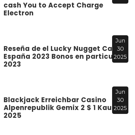
cash You to Accept Charge
Electron
Jun
Reseña de el Lucky Nugget Casino
30
España 2023 Bonos en particular
2025
2023
Jun
Blackjack Erreichbar Casino
30
Alpenrepublik Gemix 2 $ 1 Kaution
2025
2025