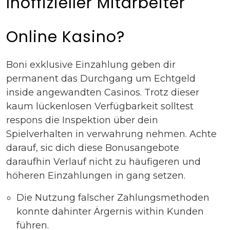
Inoffizieller Mitarbeiter
Online Kasino?
Boni exklusive Einzahlung geben dir
permanent das Durchgang um Echtgeld
inside angewandten Casinos. Trotz dieser
kaum lückenlosen Verfügbarkeit solltest
respons die Inspektion über dein
Spielverhalten in verwahrung nehmen. Achte
darauf, sic dich diese Bonusangebote
daraufhin Verlauf nicht zu häufigeren und
höheren Einzahlungen in gang setzen.
Die Nutzung falscher Zahlungsmethoden
konnte dahinter Ärgernis within Kunden
führen.