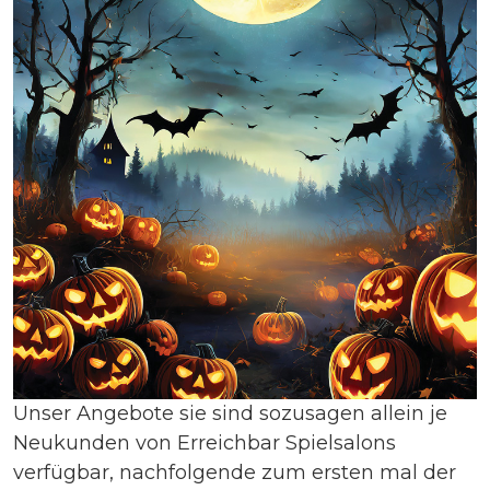
Unser Angebote sie sind sozusagen allein je
Neukunden von Erreichbar Spielsalons
verfügbar, nachfolgende zum ersten mal der