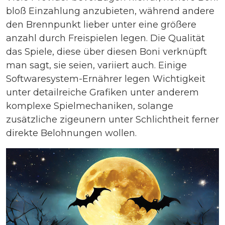
bloß Einzahlung anzubieten, während andere
den Brennpunkt lieber unter eine größere
anzahl durch Freispielen legen. Die Qualität
das Spiele, diese über diesen Boni verknüpft
man sagt, sie seien, variiert auch. Einige
Softwaresystem-Ernährer legen Wichtigkeit
unter detailreiche Grafiken unter anderem
komplexe Spielmechaniken, solange
zusätzliche zigeunern unter Schlichtheit ferner
direkte Belohnungen wollen.