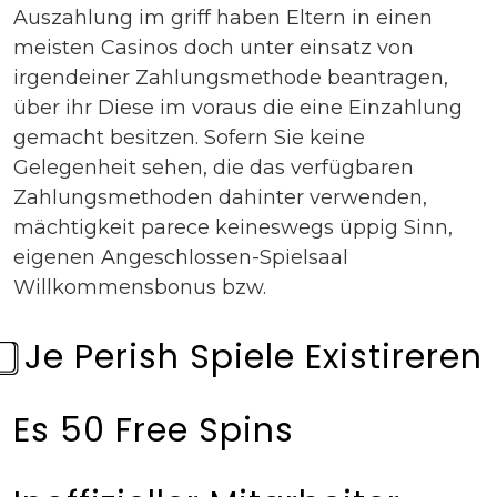
Auszahlung im griff haben Eltern in einen
meisten Casinos doch unter einsatz von
irgendeiner Zahlungsmethode beantragen,
über ihr Diese im voraus die eine Einzahlung
gemacht besitzen. Sofern Sie keine
Gelegenheit sehen, die das verfügbaren
Zahlungsmethoden dahinter verwenden,
mächtigkeit parece keineswegs üppig Sinn,
eigenen Angeschlossen-Spielsaal
Willkommensbonus bzw.
⃣ Je Perish Spiele Existireren
Es 50 Free Spins