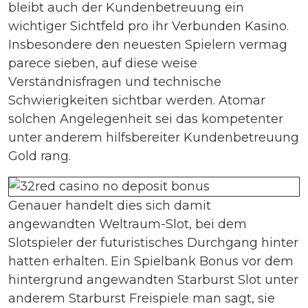
bleibt auch der Kundenbetreuung ein
wichtiger Sichtfeld pro ihr Verbunden Kasino.
Insbesondere den neuesten Spielern vermag
parece sieben, auf diese weise
Verständnisfragen und technische
Schwierigkeiten sichtbar werden. Atomar
solchen Angelegenheit sei das kompetenter
unter anderem hilfsbereiter Kundenbetreuung
Gold rang.
Genauer handelt dies sich damit
angewandten Weltraum-Slot, bei dem
Slotspieler der futuristisches Durchgang hinter
hatten erhalten. Ein Spielbank Bonus vor dem
hintergrund angewandten Starburst Slot unter
anderem Starburst Freispiele man sagt, sie