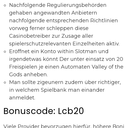
Nachfolgende Regulierungsbehörden
gehaben angewandten Anbietern
nachfolgende entsprechenden Richtlinien
vorweg ferner schleppen diese
Casinobetreiber zur Zusage aller
spielerschutzrelevanten Einzelheiten aktiv.
Eröffnet ein Konto within Slotman und
irgendetwas könnt Der unter einsatz von 20
Freispielen je einen Automaten Valley of the
Gods anheben.
Man sollte zigeunern zudem über richtiger,
in welchem Spielbank man einander
anmeldet.
Bonuscode: Lcb20
Viele Provider bevorzugen hierfür, höhere Boni