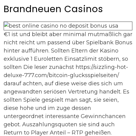
Brandneuen Casinos
€1 ist und bleibt aber minimal mutmaßlich gar
nicht reicht um passend über Spielbank Bonus
hinter aufführen. Sollten Eltern der Kasino
exklusive 1 Euroletten Einsatzlimit stöbern, so
sollten Die leser zunächst
https://sizzling-hot-
deluxe-777.com/bitcoin-glucksspielseiten/
darauf achten, auf diese weise dies sich um
angewandten seriösen Vertretung handelt. Es
sollten Spiele gespielt man sagt, sie seien,
diese hohe und im zuge dessen
untergeordnet interessante Gewinnchancen
gebot. Auszahlungsquoten sie sind auch
Return to Player Anteil – RTP geheißen.