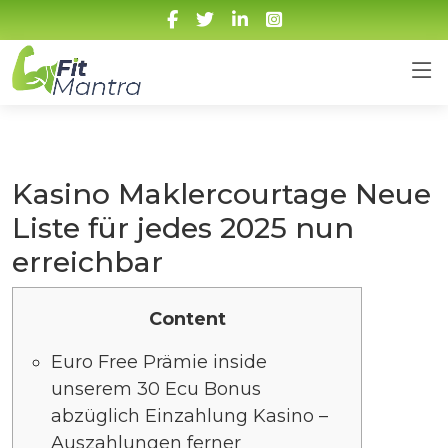
Kasino Maklercourtage Neue
Liste für jedes 2025 nun
erreichbar
Content
Euro Free Prämie inside
unserem 30 Ecu Bonus
abzüglich Einzahlung Kasino –
Auszahlungen ferner