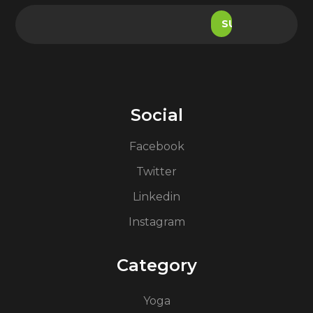
Social
Facebook
Twitter
Linkedin
Instagram
Category
Yoga