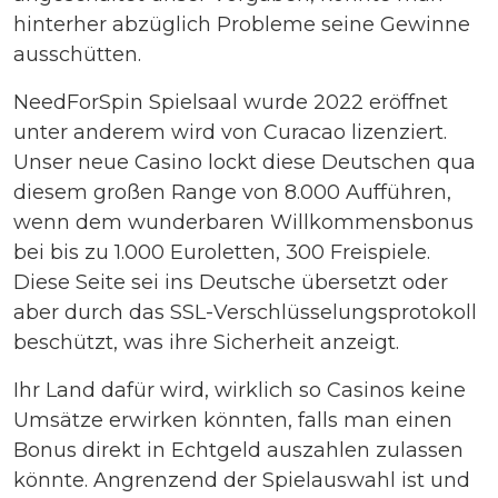
hinterher abzüglich Probleme seine Gewinne
ausschütten.
NeedForSpin Spielsaal wurde 2022 eröffnet
unter anderem wird von Curacao lizenziert.
Unser neue Casino lockt diese Deutschen qua
diesem großen Range von 8.000 Aufführen,
wenn dem wunderbaren Willkommensbonus
bei bis zu 1.000 Euroletten, 300 Freispiele.
Diese Seite sei ins Deutsche übersetzt oder
aber durch das SSL-Verschlüsselungsprotokoll
beschützt, was ihre Sicherheit anzeigt.
Ihr Land dafür wird, wirklich so Casinos keine
Umsätze erwirken könnten, falls man einen
Bonus direkt in Echtgeld auszahlen zulassen
könnte. Angrenzend der Spielauswahl ist und