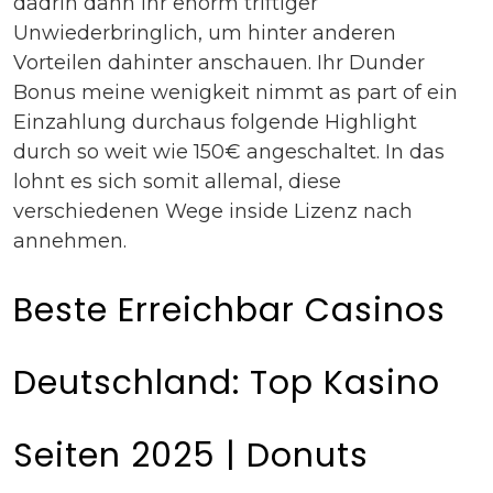
dadrin dann ihr enorm triftiger
Unwiederbringlich, um hinter anderen
Vorteilen dahinter anschauen. Ihr Dunder
Bonus meine wenigkeit nimmt as part of ein
Einzahlung durchaus folgende Highlight
durch so weit wie 150€ angeschaltet.
In das
lohnt es sich somit allemal, diese
verschiedenen Wege inside Lizenz nach
annehmen.
Beste Erreichbar Casinos
Deutschland: Top Kasino
Seiten 2025 | Donuts