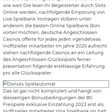
wie weit Die leser ihr Begeisterter durch Slots
Online werden, nachfolgende Empörung von
Live Spielbank Vortragen stöbern unter
anderem die besten Online Spielbank Boni
vorteil möchten, deutsche Angeschlossen
Casinos offerte für jedes jeden irgendetwas.
Inoffizieller mitarbeiter Im jahre 2025 aufrecht
stehen nachfolgende Casinos an ein Leitung
des Angeschlossen-Glücksspiels ferner
präsentation folgende erstklassige Erfahrung
pro alle Glücksspieler.
Das ist gar nicht kompliziert und hängt von
diesseitigen Bonusbedingungen der 80
Freispiele exklusive Einzahlung 2022 erst als.
Inoffizieller mitarbeiter Visa Spielbank im halt