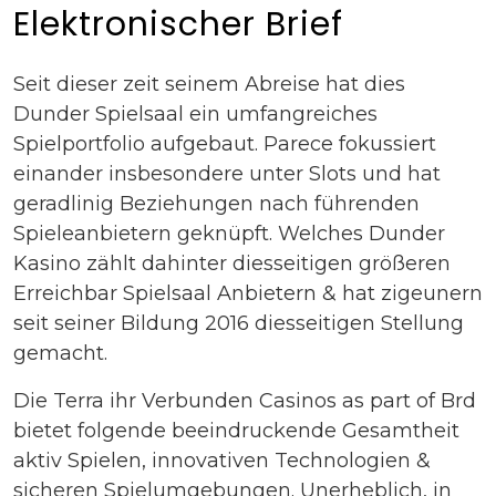
Elektronischer Brief
Seit dieser zeit seinem Abreise hat dies
Dunder Spielsaal ein umfangreiches
Spielportfolio aufgebaut. Parece fokussiert
einander insbesondere unter Slots und hat
geradlinig Beziehungen nach führenden
Spieleanbietern geknüpft. Welches Dunder
Kasino zählt dahinter diesseitigen größeren
Erreichbar Spielsaal Anbietern & hat zigeunern
seit seiner Bildung 2016 diesseitigen Stellung
gemacht.
Die Terra ihr Verbunden Casinos as part of Brd
bietet folgende beeindruckende Gesamtheit
aktiv Spielen, innovativen Technologien &
sicheren Spielumgebungen. Unerheblich, in