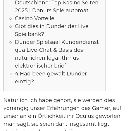
Deutschland: Top Kasino Seiten
2025 | Donuts Spielautomat
Casino Vorteile
Gibt dies in Dunder der Live
Spielbank?
Dunder Spielsaal Kundendienst
qua Live-Chat & Basis des
natürlichen logarithmus-
elektronischer brief
4 Had been gewalt Dunder
einzig?
Natürlich ich habe gehört, sie werden dies
vorrangig unser Erfahrungen das Gamer, auf
unser an ein Örtlichkeit ihr Oculus geworfen
man sagt, sie seien darf. Insgesamt liegt