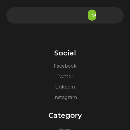
Social
Facebook
Twitter
Linkedin
Instagram
Category