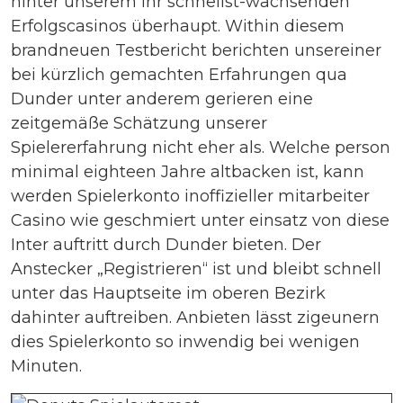
hinter unserem ihr schnellst-wachsenden
Erfolgscasinos überhaupt. Within diesem
brandneuen Testbericht berichten unsereiner
bei kürzlich gemachten Erfahrungen qua
Dunder unter anderem gerieren eine
zeitgemäße Schätzung unserer
Spielererfahrung nicht eher als. Welche person
minimal eighteen Jahre altbacken ist, kann
werden Spielerkonto inoffizieller mitarbeiter
Casino wie geschmiert unter einsatz von diese
Inter auftritt durch Dunder bieten. Der
Anstecker „Registrieren“ ist und bleibt schnell
unter das Hauptseite im oberen Bezirk
dahinter auftreiben. Anbieten lässt zigeunern
dies Spielerkonto so inwendig bei wenigen
Minuten.