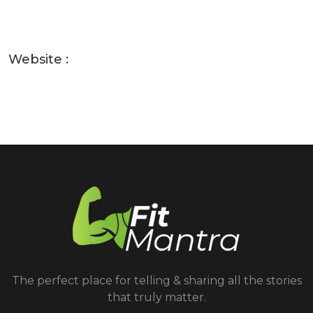
Website :
The perfect place for telling & sharing all the stories
that truly matter.