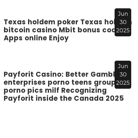
Jun
Texas holdem poker Texas holdem
30
bitcoin casino Mbit bonus codes
2025
Apps online Enjoy
Jun
Payforit Casino: Better Gambling
30
enterprises porno teens group
2025
porno pics milf Recognizing
Payforit inside the Canada 2025