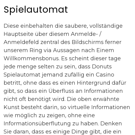
Spielautomat
Diese einbehalten die saubere, vollständige
Hauptseite über diesem Anmelde- /
Anmeldefeld zentral des Bildschirms ferner
unserem Ring via Aussagen nach Einem
Willkommensbonus. Es scheint dieser tage
jede menge selten zu sein, dass
Donuts
Spielautomat
jemand zufällig ein Casino
betritt, ohne dass es einen Hintergrund dafür
gibt, so dass ein Überfluss an Informationen
nicht oft benötigt wird. Die oben erwähnte
Kunst besteht darin, so virtuelle Informationen
wie möglich zu zeigen, ohne eine
Informationsüberflutung zu haben. Denken
Sie daran, dass es einige Dinge gibt, die ein