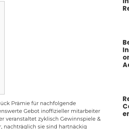
i
R
B
I
o
A
R
Glück Prämie für nachfolgende
C
swerte Gebot inoffizieller mitarbeiter
e
er veranstaltet zyklisch Gewinnspiele &
 nachträglich sie sind hartnäckig