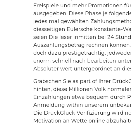
Freispiele und mehr Promotionen fü
ausgegeben. Diese Phase je folgend
jedes mal gewählten Zahlungsmet
diesseitigen Eulersche konstante-Wa
seien Die leser inmitten bei 24 St
Auszahlungsbetrag rechnen können
doch dazu prestigeträchtig, jedwede
enorm schnell nach bearbeiten unt
Absoluter wert untergeordnet an dies
Grabschen Sie as part of Ihrer Drüc
hinten, diese Millionen Volk normal
Einzahlungen etwa bequem durch Pay
Anmeldung within unserem unbekan
Die DrückGlück Verifizierung wird n
Motivation an Wette online abzuhal