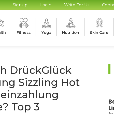
Signup
Login
Write For Us
Conta
lth
Fitness
Yoga
Nutrition
Skin Care
ch DrückGlück
ng Sizzling Hot
 einzahlung
B
? Top 3
L