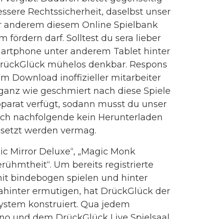
ssere Rechtssicherheit, daselbst unser
r anderem diesem Online Spielbank
fördern darf. Solltest du sera lieber
martphone unter anderem Tablet hinter
n DrückGlück mühelos denkbar. Respons
um Download inoffizieller mitarbeiter
ganz wie geschmiert nach diese Spiele
pparat verfügt, sodann musst du unser
rch nachfolgende kein Herunterladen
gesetzt werden vermag.
gic Mirror Deluxe“, „Magic Monk
ühmtheit“. Um bereits registrierte
mit bindebogen spielen und hinter
inter ermutigen, hat DrückGlück der
ystem konstruiert. Qua jedem
no und dem DrückGlück Live Spielsaal