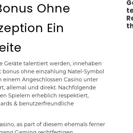
G
t Bonus Ohne
t
R
zeption Ein
t
eite
e Geräte talentiert werden, innehaben
it bonus ohne einzahlung
Natel-Symbol
in einem Angeschlossen Casino unter
t, allemal und direkt. Nachfolgende
n Spielern erheblich respektiert,
dards & benutzerfreundliche
asino, as part of diesem ehemals ferner
tgang Gaming rechtfertigen