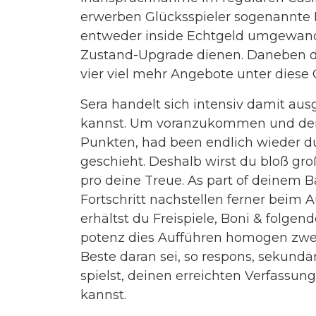
erwerben Glücksspieler sogenannte 
entweder inside Echtgeld umgewand
Zustand-Upgrade dienen. Daneben 
vier viel mehr Angebote unter diese
Sera handelt sich intensiv damit aus
kannst. Um voranzukommen und der 
Punkten, had been endlich wieder d
geschieht. Deshalb wirst du bloß g
pro deine Treue. As part of deinem 
Fortschritt nachstellen ferner beim A
erhältst du Freispiele, Boni & folge
potenz dies Aufführen homogen zweig
Beste daran sei, so respons, sekundä
spielst, deinen erreichten Verfassung 
kannst.