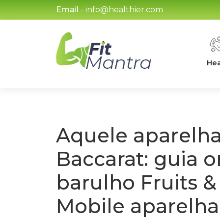
Email
-
info@healthier.com
Hea
Aquele aparelh
Baccarat: guia o
barulho Fruits &
Mobile aparelh