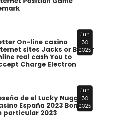
nternet Position Game
emark
Jun
etter On-line casino
30
nternet sites Jacks or Better
2025
nline real cash You to
ccept Charge Electron
Jun
eseña de el Lucky Nugget
30
asino España 2023 Bonos
2025
n particular 2023