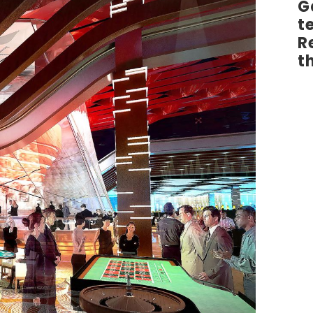
G
t
R
t