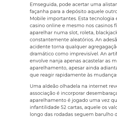
Emseguida, pode acertar uma alist
façanha para a depósito aquele outr
Mobile
importantes. Esta tecnologia é
casino online e mesmo nos casinos f
aparelhar numa slot, roleta, blackjac
constantemente aleatórios.
An adesã
acidente torna qualquer agregagaç
dramático como imprevisível. An arti
envolve nanja apenas acastelar as m
aparelhamento, apesar ainda adiant
que reagir rapidamente às mudanças
Uma aldeão olhadela na internet rev
associação é incorporar desembaraça
aparelhamento é jogado uma vez que
infantilidade 52 cartas, aquele os va
longo das rodadas seguem barulho d