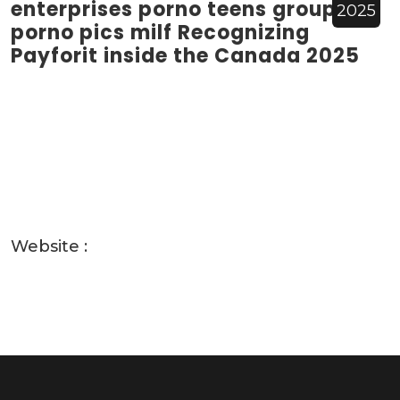
enterprises porno teens group
2025
porno pics milf Recognizing
Payforit inside the Canada 2025
Website :