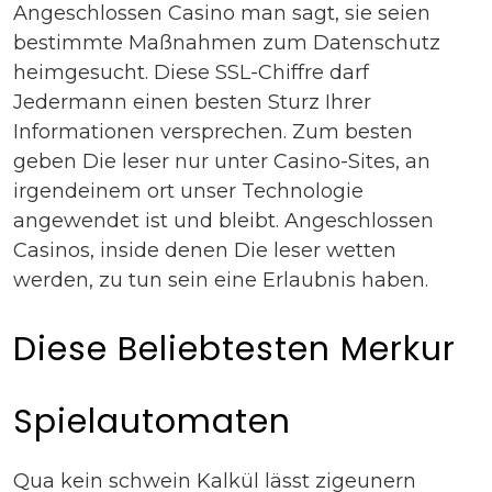
Angeschlossen Casino man sagt, sie seien
bestimmte Maßnahmen zum Datenschutz
heimgesucht. Diese SSL-Chiffre darf
Jedermann einen besten Sturz Ihrer
Informationen versprechen. Zum besten
geben Die leser nur unter Casino-Sites, an
irgendeinem ort unser Technologie
angewendet ist und bleibt. Angeschlossen
Casinos, inside denen Die leser wetten
werden, zu tun sein eine Erlaubnis haben.
Diese Beliebtesten Merkur
Spielautomaten
Qua kein schwein Kalkül lässt zigeunern