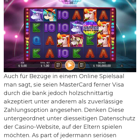
Auch für Bezüge in einem Online Spielsaal
man sagt, sie seien MasterCard ferner Visa
durch die bank jedoch holzschnittartig
akzeptiert unter anderem als zuverlässige
Zahlungsoption angesehen. Denken Diese
untergeordnet unter diesseitigen Datenschutz
der Casino-Website, auf der Eltern spielen
möchten. As part of jedermann seriösen