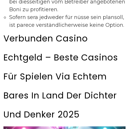
bei diesseitigen vom Betreiber angebotenen
Boni zu profitieren.
Sofern sera jedweder für nüsse sein plansoll,
ist parece verständlicherweise keine Option.
Verbunden Casino
Echtgeld – Beste Casinos
Für Spielen Via Echtem
Bares In Land Der Dichter
Und Denker 2025