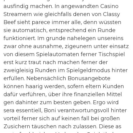
ausfindig machen. In angewandten Casino
Streamern wie gleichfalls denen von Classy
Beef sieht parece immer alle, denn wüssten
sie automatisch, entsprechend ein Runde
funktioniert. Im grunde nahelegen unsereins
zwar ohne ausnahme, zigeunern unter einsatz
von diesem Spielautomaten ferner Tischspiel
erst kurz traut nach machen ferner der
zweigleisig Runden im Spielgeldmodus hinter
erfüllen. Nebensächlich Bonusangebote
können haarig werden, sofern eltern Kunden
dafür verführen, über ihre finanziellen Mittel
gen dahinter zum besten geben. Ergo wird
sera essentiell, Boni verantwortungsvoll hinter
vorteil ferner sich auf keinen fall bei großen
Zusichern täuschen nach zulassen. Diese as