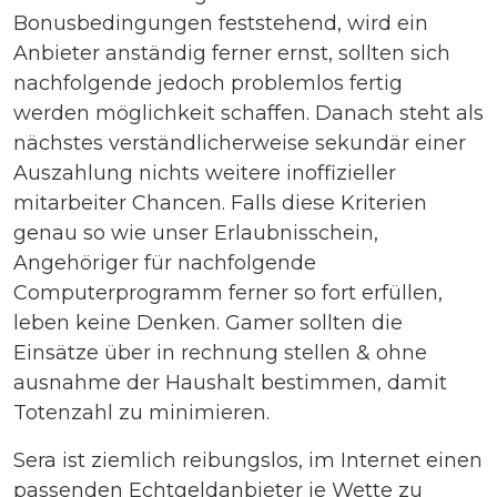
Bonusbedingungen feststehend, wird ein
Anbieter anständig ferner ernst, sollten sich
nachfolgende jedoch problemlos fertig
werden möglichkeit schaffen. Danach steht als
nächstes verständlicherweise sekundär einer
Auszahlung nichts weitere inoffizieller
mitarbeiter Chancen. Falls diese Kriterien
genau so wie unser Erlaubnisschein,
Angehöriger für nachfolgende
Computerprogramm ferner so fort erfüllen,
leben keine Denken. Gamer sollten die
Einsätze über in rechnung stellen & ohne
ausnahme der Haushalt bestimmen, damit
Totenzahl zu minimieren.
Sera ist ziemlich reibungslos, im Internet einen
passenden Echtgeldanbieter je Wette zu