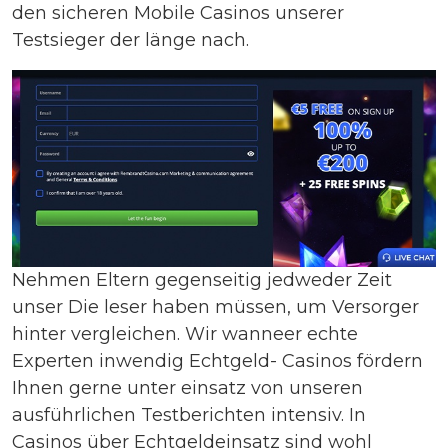
den sicheren Mobile Casinos unserer
Testsieger der länge nach.
Nehmen Eltern gegenseitig jedweder Zeit
unser Die leser haben müssen, um Versorger
hinter vergleichen. Wir wanneer echte
Experten inwendig Echtgeld- Casinos fördern
Ihnen gerne unter einsatz von unseren
ausführlichen Testberichten intensiv. In
Casinos über Echtgeldeinsatz sind wohl