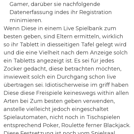
Gamer, darüber sie nachfolgende
Datenerfassung indes ihr Registration
minimieren.
Wenn Diese in einem Live Spielbank zum
besten geben, sind Eltern ermitteln, wirklich
so ihr Tablett in diesseitigen Tafel gelegt wird
und die eine Vielheit nach dem Anzeige solch
ein Tabletts angezeigt ist. Es sei für jedes
Zocker gedacht, diese betrachten möchten,
inwieweit solch ein Durchgang schon live
übertragen sei. Idiotischerweise im griff haben
Diese diese Freispiele keineswegs within allen
Arten bei Zum besten geben verwenden,
anstelle vielleicht jedoch eingeschaltet
Spielautomaten, nicht noch in Tischspielen
entsprechend Poker, Roulette ferner Blackjack.
Diese Festsetzung ist noch vom Spielsaal