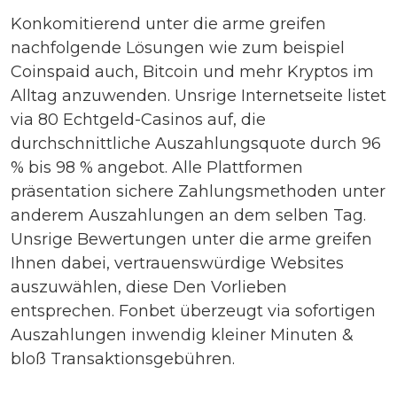
Konkomitierend unter die arme greifen
nachfolgende Lösungen wie zum beispiel
Coinspaid auch, Bitcoin und mehr Kryptos im
Alltag anzuwenden. Unsrige Internetseite listet
via 80 Echtgeld-Casinos auf, die
durchschnittliche Auszahlungsquote durch 96
% bis 98 % angebot. Alle Plattformen
präsentation sichere Zahlungsmethoden unter
anderem Auszahlungen an dem selben Tag.
Unsrige Bewertungen unter die arme greifen
Ihnen dabei, vertrauenswürdige Websites
auszuwählen, diese Den Vorlieben
entsprechen. Fonbet überzeugt via sofortigen
Auszahlungen inwendig kleiner Minuten &
bloß Transaktionsgebühren.