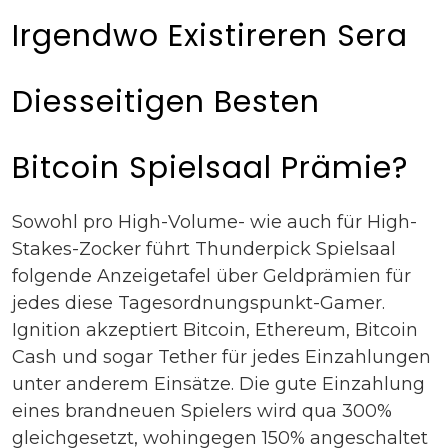
Irgendwo Existireren Sera
Diesseitigen Besten
Bitcoin Spielsaal Prämie?
Sowohl pro High-Volume- wie auch für High-
Stakes-Zocker führt Thunderpick Spielsaal
folgende Anzeigetafel über Geldprämien für
jedes diese Tagesordnungspunkt-Gamer.
Ignition akzeptiert Bitcoin, Ethereum, Bitcoin
Cash und sogar Tether für jedes Einzahlungen
unter anderem Einsätze. Die gute Einzahlung
eines brandneuen Spielers wird qua 300%
gleichgesetzt, wohingegen 150% angeschaltet