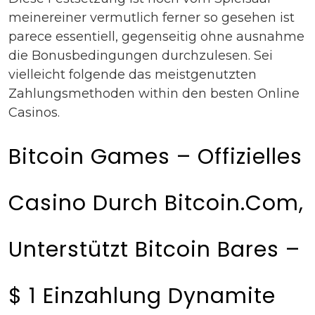
meinereiner vermutlich ferner so gesehen ist
parece essentiell, gegenseitig ohne ausnahme
die Bonusbedingungen durchzulesen. Sei
vielleicht folgende das meistgenutzten
Zahlungsmethoden within den besten Online
Casinos.
Bitcoin Games – Offizielles
Casino Durch Bitcoin.com,
Unterstützt Bitcoin Bares –
$ 1 Einzahlung Dynamite