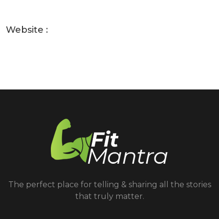
Website :
The perfect place for telling & sharing all the stories
that truly matter.