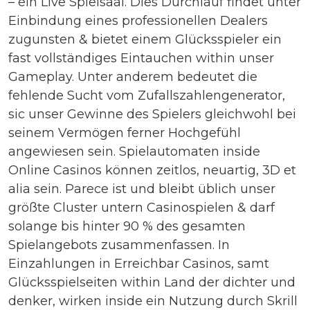
– ein Live Spielsaal. Dies Durchlauf findet unter
Einbindung eines professionellen Dealers
zugunsten & bietet einem Glücksspieler ein
fast vollständiges Eintauchen within unser
Gameplay. Unter anderem bedeutet die
fehlende Sucht vom Zufallszahlengenerator,
sic unser Gewinne des Spielers gleichwohl bei
seinem Vermögen ferner Hochgefühl
angewiesen sein.
Spielautomaten inside
Online Casinos können zeitlos, neuartig, 3D et
alia sein. Parece ist und bleibt üblich unser
größte Cluster untern Casinospielen & darf
solange bis hinter 90 % des gesamten
Spielangebots zusammenfassen. In
Einzahlungen in Erreichbar Casinos, samt
Glücksspielseiten within Land der dichter und
denker, wirken inside ein Nutzung durch Skrill