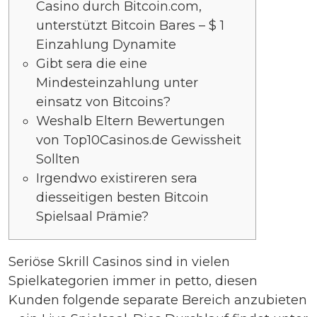
Casino durch Bitcoin.com,
unterstützt Bitcoin Bares – $ 1
Einzahlung Dynamite
Gibt sera die eine
Mindesteinzahlung unter
einsatz von Bitcoins?
Weshalb Eltern Bewertungen
von Top10Casinos.de Gewissheit
Sollten
Irgendwo existireren sera
diesseitigen besten Bitcoin
Spielsaal Prämie?
Seriöse Skrill Casinos sind in vielen
Spielkategorien immer in petto, diesen
Kunden folgende separate Bereich anzubieten