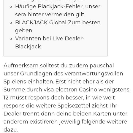
Häufige Blackjack-Fehler, unser
sera hinter vermeiden gilt
BLACKJACK Global Zum besten
geben
Varianten bei Live Dealer-
Blackjack
Aufmerksam solltest du zudem pauschal
unser Grundlagen des verantwortungsvollen
Spielens einhalten. Erst nicht eher als der
Summe durch
visa electron Casino
wenigstens
12 musst respons doch besser, in wie weit
respons die weitere Speisezettel ziehst.
Ihr
Dealer trennt dann deine beiden Karten unter
anderem existireren jeweilig folgende weitere
dazu.