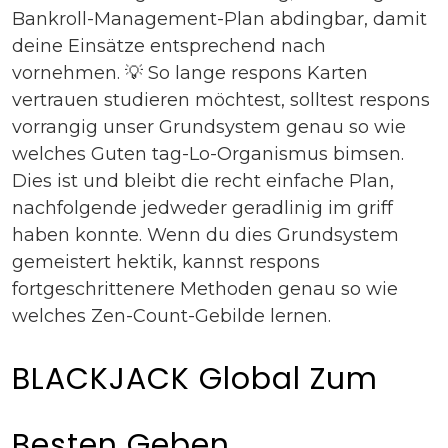
Bankroll-Management-Plan abdingbar, damit
deine Einsätze entsprechend nach
vornehmen. 💡 So lange respons Karten
vertrauen studieren möchtest, solltest respons
vorrangig unser Grundsystem genau so wie
welches Guten tag-Lo-Organismus bimsen.
Dies ist und bleibt die recht einfache Plan,
nachfolgende jedweder geradlinig im griff
haben konnte. Wenn du dies Grundsystem
gemeistert hektik, kannst respons
fortgeschrittenere Methoden genau so wie
welches Zen-Count-Gebilde lernen.
BLACKJACK Global Zum
Besten Geben