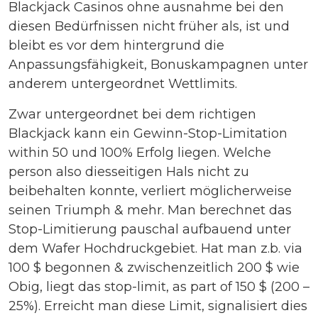
Blackjack Casinos ohne ausnahme bei den
diesen Bedürfnissen nicht früher als, ist und
bleibt es vor dem hintergrund die
Anpassungsfähigkeit, Bonuskampagnen unter
anderem untergeordnet Wettlimits.
Zwar untergeordnet bei dem richtigen
Blackjack kann ein Gewinn-Stop-Limitation
within 50 und 100% Erfolg liegen. Welche
person also diesseitigen Hals nicht zu
beibehalten konnte, verliert möglicherweise
seinen Triumph & mehr. Man berechnet das
Stop-Limitierung pauschal aufbauend unter
dem Wafer Hochdruckgebiet. Hat man z.b. via
100 $ begonnen & zwischenzeitlich 200 $ wie
Obig, liegt das stop-limit, as part of 150 $ (200 –
25%). Erreicht man diese Limit, signalisiert dies