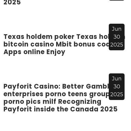
2025
Jun
Texas holdem poker Texas holdem
30
bitcoin casino Mbit bonus codes
2025
Apps online Enjoy
Jun
Payforit Casino: Better Gambling
30
enterprises porno teens group
2025
porno pics milf Recognizing
Payforit inside the Canada 2025