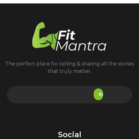
The perfect place for telling & sharing all the stories
that truly matter.
Social