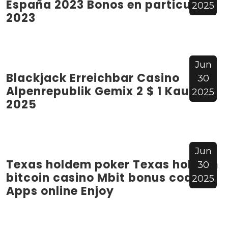
España 2023 Bonos en particular
2025
2023
Jun
Blackjack Erreichbar Casino
30
Alpenrepublik Gemix 2 $ 1 Kaution
2025
2025
Jun
Texas holdem poker Texas holdem
30
bitcoin casino Mbit bonus codes
2025
Apps online Enjoy