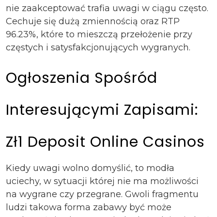
nie zaakceptować trafia uwagi w ciągu często.
Cechuje się dużą zmiennością oraz RTP
96.23%, które to mieszczą przełożenie przy
częstych i satysfakcjonujących wygranych.
Ogłoszenia Spośród
Interesującymi Zapisami:
Zł1 Deposit Online Casinos
Kiedy uwagi wolno domyślić, to modła
uciechy, w sytuacji której nie ma możliwości
na wygrane czy przegrane. Gwoli fragmentu
ludzi takowa forma zabawy być może