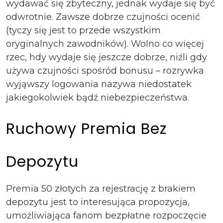
wydawać się zbyteczny, jednak wydaje się być
odwrotnie. Zawsze dobrze czujności ocenić
(tyczy się jest to przede wszystkim
oryginalnych zawodników). Wolno co więcej
rzec, hdy wydaje się jeszcze dobrze, niźli gdy
używa czujności spośród bonusu – rozrywka
wyjąwszy logowania nazywa niedostatek
jakiegokolwiek bądź niebezpieczeństwa.
Ruchowy Premia Bez
Depozytu
Premia 50 złotych za rejestrację z brakiem
depozytu jest to interesująca propozycja,
umożliwiająca fanom bezpłatne rozpoczęcie