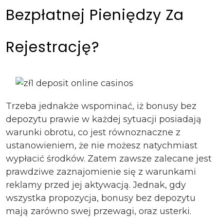
Bezpłatnej Pieniędzy Za
Rejestrację?
Trzeba jednakże wspominać, iż bonusy bez
depozytu prawie w każdej sytuacji posiadają
warunki obrotu, co jest równoznaczne z
ustanowieniem, że nie możesz natychmiast
wypłacić środków. Zatem zawsze zalecane jest
prawdziwe zaznajomienie się z warunkami
reklamy przed jej aktywacją. Jednak, gdy
wszystka propozycja, bonusy bez depozytu
mają zarówno swej przewagi, oraz usterki.