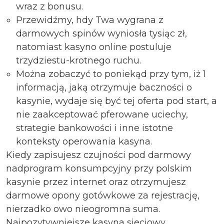
wraz z bonusu.
Przewidźmy, hdy Twa wygrana z
darmowych spinów wyniosła tysiąc zł,
natomiast kasyno online postuluje
trzydziestu-krotnego ruchu.
Można zobaczyć to poniekąd przy tym, iż 1
informacją, jaką otrzymuje baczności o
kasynie, wydaje się być tej oferta pod start, a
nie zaakceptować pferowane uciechy,
strategie bankowości i inne istotne
konteksty operowania kasyna.
Kiedy zapisujesz czujności pod darmowy
nadprogram konsumpcyjny przy polskim
kasynie przez internet oraz otrzymujesz
darmowe opony gotówkowe za rejestrację,
nierzadko owo nieogromna suma.
Najpozytywniejsze kasyna sieciowy