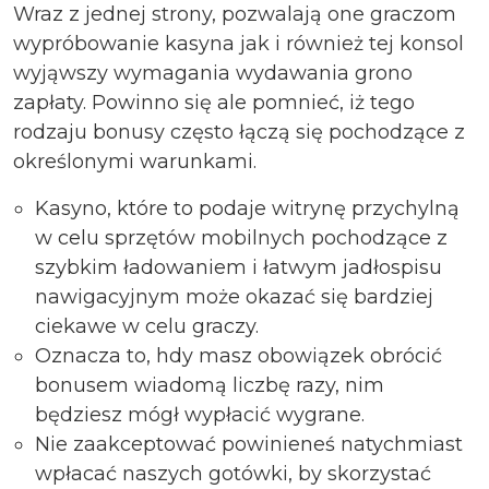
Wraz z jednej strony, pozwalają one graczom
wypróbowanie kasyna jak i również tej konsol
wyjąwszy wymagania wydawania grono
zapłaty. Powinno się ale pomnieć, iż tego
rodzaju bonusy często łączą się pochodzące z
określonymi warunkami.
Kasyno, które to podaje witrynę przychylną
w celu sprzętów mobilnych pochodzące z
szybkim ładowaniem i łatwym jadłospisu
nawigacyjnym może okazać się bardziej
ciekawe w celu graczy.
Oznacza to, hdy masz obowiązek obrócić
bonusem wiadomą liczbę razy, nim
będziesz mógł wypłacić wygrane.
Nie zaakceptować powinieneś natychmiast
wpłacać naszych gotówki, by skorzystać