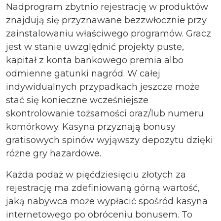
Nadprogram zbytnio rejestrację w produktów
znajdują się przyznawane bezzwłocznie przy
zainstalowaniu właściwego programów. Gracz
jest w stanie uwzględnić projekty puste,
kapitał z konta bankowego premia albo
odmienne gatunki nagród. W całej
indywidualnych przypadkach jeszcze może
stać się konieczne wcześniejsze
skontrolowanie tożsamości oraz/lub numeru
komórkowy. Kasyna przyznają bonusy
gratisowych spinów wyjąwszy depozytu dzięki
różne gry hazardowe.
Każda podaż w pięćdziesięciu złotych za
rejestrację ma zdefiniowaną górną wartość,
jaką nabywca może wypłacić spośród kasyna
internetowego po obróceniu bonusem. To