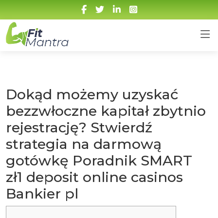
Dokąd możemy uzyskać
bezzwłoczne kapitał zbytnio
rejestrację? Stwierdź
strategia na darmową
gotówkę Poradnik SMART
zł1 deposit online casinos
Bankier pl