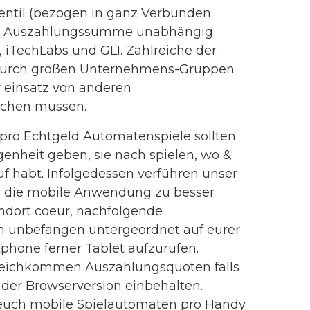
entil (bezogen in ganz Verbunden
diese Auszahlungssumme unabhängig
, iTechLabs und GLI. Zahlreiche der
 durch großen Unternehmens-Gruppen
r einsatz von anderen
achen müssen.
pro Echtgeld Automatenspiele sollten
enheit geben, sie nach spielen, wo &
 habt. Infolgedessen verführen unser
r die mobile Anwendung zu besser
tandort coeur, nachfolgende
 unbefangen untergeordnet auf eurer
phone ferner Tablet aufzurufen.
gleichkommen Auszahlungsquoten falls
der Browserversion einbehalten.
 euch mobile Spielautomaten pro Handy