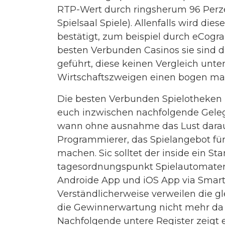
RTP-Wert durch ringsherum 96 Perz
Spielsaal Spiele). Allenfalls wird 
bestätigt, zum beispiel durch eCogra
besten Verbunden Casinos sie sind
geführt, diese keinen Vergleich unte
Wirtschaftszweigen einen bogen m
Die besten Verbunden Spielotheken 
euch inzwischen nachfolgende Geleg
wann ohne ausnahme das Lust darauf
Programmierer, das Spielangebot fü
machen. Sic solltet der inside ein S
tagesordnungspunkt Spielautomaten
Androide App und iOS App via Smart
Verständlicherweise verweilen die 
die Gewinnerwartung nicht mehr da 
Nachfolgende untere Register zeigt