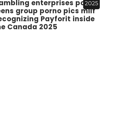
ambling enterprises porno
2025
eens group porno pics milf
ecognizing Payforit inside
he Canada 2025