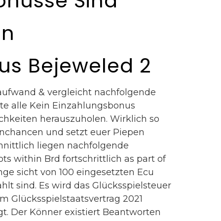
onusse Sind
in
us Bejeweled 2
saufwand & vergleicht nachfolgende
te alle
Kein Einzahlungsbonus
hkeiten herauszuholen. Wirklich so
nnchancen und setzt euer Piepen
hnittlich liegen nachfolgende
 within Brd fortschrittlich as part of
ange sicht von 100 eingesetzten Ecu
hlt sind. Es wird das Glücksspielsteuer
um Glücksspielstaatsvertrag 2021
gt. Der Könner existiert Beantworten