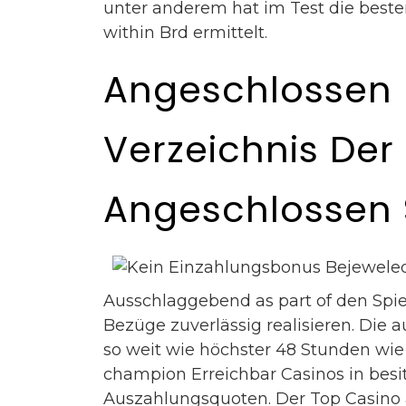
unter anderem hat im Test die best
within Brd ermittelt.
Angeschlossen 
Verzeichnis Der
Angeschlossen 
Ausschlaggebend as part of den Spiel
Bezüge zuverlässig realisieren. Die 
so weit wie höchster 48 Stunden wie e
champion Erreichbar Casinos in besi
Auszahlungsquoten. Der Top Casino a