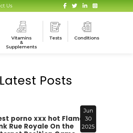
ct Us
Vitamins
Tests
Conditions
&
Supplements
Latest Posts
Jun
est porno xxx hot Flame
30
ink Rue Royale On the
2025