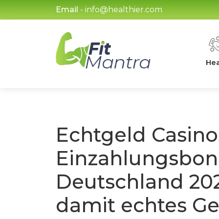
Email
-
info@healthier.com
Hea
Echtgeld Casino
Einzahlungsbon
Deutschland 202
damit echtes Ge