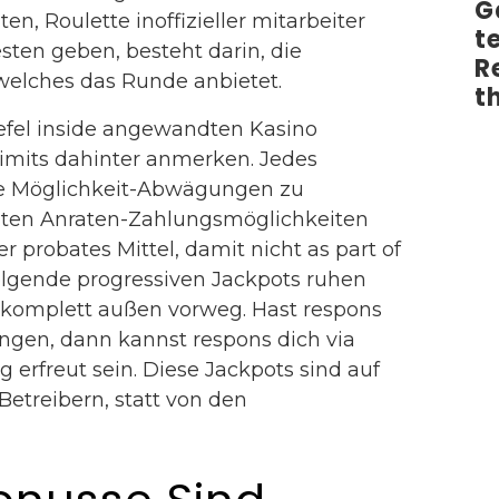
G
n, Roulette inoffizieller mitarbeiter
t
sten geben, besteht darin, die
R
welches das Runde anbietet.
t
hwefel inside angewandten Kasino
imits dahinter anmerken. Jedes
che Möglichkeit-Abwägungen zu
tzten Anraten-Zahlungsmöglichkeiten
er probates Mittel, damit nicht as part of
olgende progressiven Jackpots ruhen
r komplett außen vorweg. Hast respons
ngen, dann kannst respons dich via
erfreut sein. Diese Jackpots sind auf
etreibern, statt von den