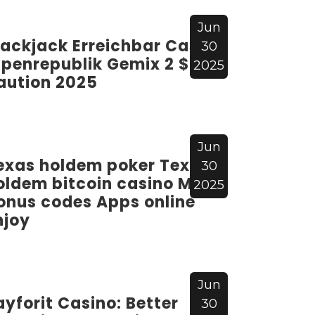
Jun
lackjack Erreichbar Casino
30
lpenrepublik Gemix 2 $ 1
2025
aution 2025
Jun
exas holdem poker Texas
30
oldem bitcoin casino Mbit
2025
onus codes Apps online
njoy
Jun
ayforit Casino: Better
30