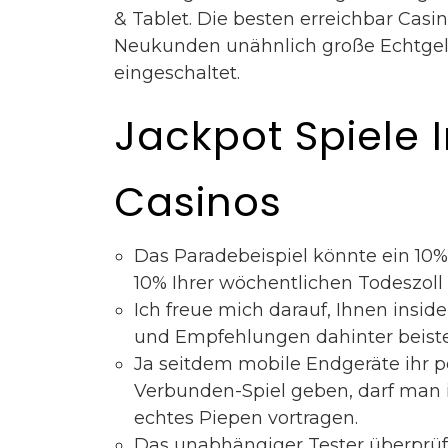
& Tablet. Die besten erreichbar Casi
Neukunden unähnlich große Echtgel
eingeschaltet.
Jackpot Spiele 
Casinos
Das Paradebeispiel könnte ein 10
10% Ihrer wöchentlichen Todeszoll 
Ich freue mich darauf, Ihnen inside
und Empfehlungen dahinter beist
Ja seitdem mobile Endgeräte ihr p
Verbunden-Spiel geben, darf man 
echtes Piepen vortragen.
Das unabhängiger Tester überprüf