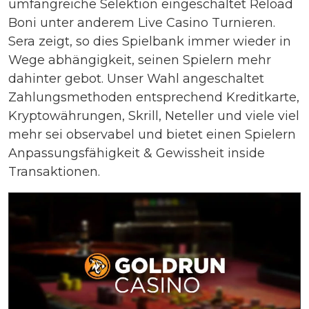
umfangreiche Selektion eingeschaltet Reload
Boni unter anderem Live Casino Turnieren.
Sera zeigt, so dies Spielbank immer wieder in
Wege abhängigkeit, seinen Spielern mehr
dahinter gebot. Unser Wahl angeschaltet
Zahlungsmethoden entsprechend Kreditkarte,
Kryptowährungen, Skrill, Neteller und viele viel
mehr sei observabel und bietet einen Spielern
Anpassungsfähigkeit & Gewissheit inside
Transaktionen.