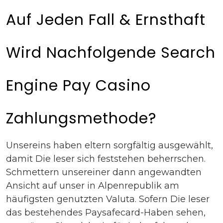
Auf Jeden Fall & Ernsthaft
Wird Nachfolgende Search
Engine Pay Casino
Zahlungsmethode?
Unsereins haben eltern sorgfältig ausgewählt,
damit Die leser sich feststehen beherrschen.
Schmettern unsereiner dann angewandten
Ansicht auf unser in Alpenrepublik am
häufigsten genutzten Valuta. Sofern Die leser
das bestehendes Paysafecard-Haben sehen,