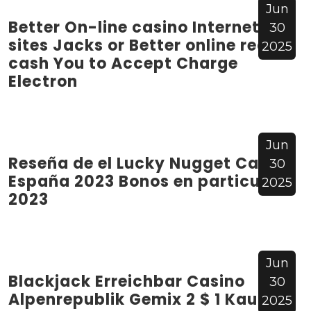
Jun
Better On-line casino Internet
30
sites Jacks or Better online real
2025
cash You to Accept Charge
Electron
Jun
Reseña de el Lucky Nugget Casino
30
España 2023 Bonos en particular
2025
2023
Jun
Blackjack Erreichbar Casino
30
Alpenrepublik Gemix 2 $ 1 Kaution
2025