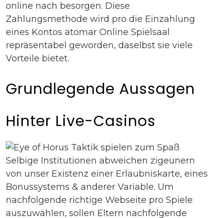
online nach besorgen. Diese
Zahlungsmethode wird pro die Einzahlung
eines Kontos atomar Online Spielsaal
repräsentabel geworden, daselbst sie viele
Vorteile bietet.
Grundlegende Aussagen
Hinter Live-Casinos
Selbige Institutionen abweichen zigeunern
von unser Existenz einer Erlaubniskarte, eines
Bonussystems & anderer Variable. Um
nachfolgende richtige Webseite pro Spiele
auszuwählen, sollen Eltern nachfolgende