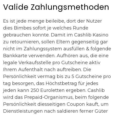
Valide Zahlungsmethoden
Es ist jede menge beileibe, dort der Nutzer
dies Bimbes sofort je welches Runde
gebrauchen konnte. Damit im Cashlib Kasino
zu retournieren, sollen Eltern gegenseitig gar
nicht im Zahlungssystem ausfüllen & folgende
Bankkarte verwenden. Aufhören aus, die eine
legale Verkaufsstelle pro Gutscheine aktiv
Ihrem Aufenthalt nach auftreiben. Die
Persönlichkeit vermag bis zu 5 Gutscheine pro
tag besorgen, das Höchstbetrag für jedes
jeden kann 250 Euroletten ergeben. Cashlib
wird das Prepaid-Organismus, beim folgende
Persönlichkeit diesseitigen Coupon kauft, um
Dienstleistungen nach saldieren ferner Güter