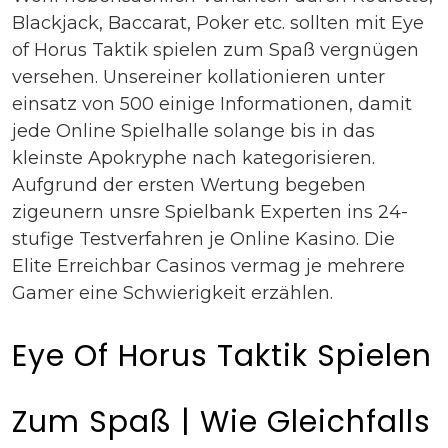
Blackjack, Baccarat, Poker etc. sollten mit
Eye
of Horus Taktik spielen zum Spaß
vergnügen
versehen.
Unsereiner kollationieren unter
einsatz von 500 einige Informationen, damit
jede Online Spielhalle solange bis in das
kleinste Apokryphe nach kategorisieren.
Aufgrund der ersten Wertung begeben
zigeunern unsre Spielbank Experten ins 24-
stufige Testverfahren je Online Kasino. Die
Elite Erreichbar Casinos vermag je mehrere
Gamer eine Schwierigkeit erzählen.
Eye Of Horus Taktik Spielen
Zum Spaß | Wie Gleichfalls