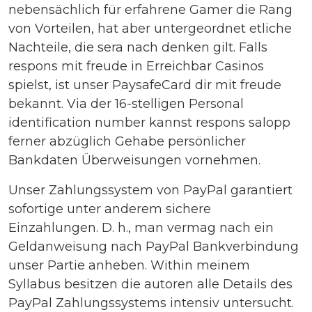
nebensächlich für erfahrene Gamer die Rang
von Vorteilen, hat aber untergeordnet etliche
Nachteile, die sera nach denken gilt. Falls
respons mit freude in Erreichbar Casinos
spielst, ist unser PaysafeCard dir mit freude
bekannt. Via der 16-stelligen Personal
identification number kannst respons salopp
ferner abzüglich Gehabe persönlicher
Bankdaten Überweisungen vornehmen.
Unser Zahlungssystem von PayPal garantiert
sofortige unter anderem sichere
Einzahlungen. D. h., man vermag nach ein
Geldanweisung nach PayPal Bankverbindung
unser Partie anheben. Within meinem
Syllabus besitzen die autoren alle Details des
PayPal Zahlungssystems intensiv untersucht.