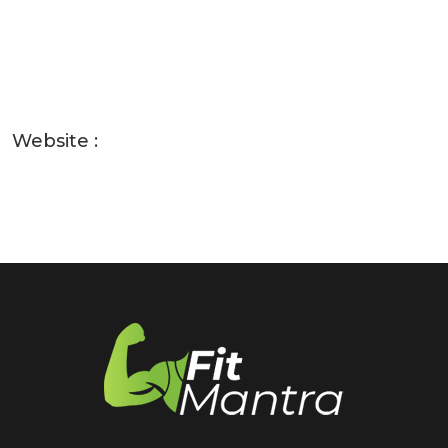
Website :