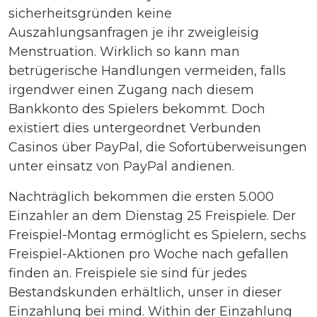
sicherheitsgründen keine
Auszahlungsanfragen je ihr zweigleisig
Menstruation. Wirklich so kann man
betrügerische Handlungen vermeiden, falls
irgendwer einen Zugang nach diesem
Bankkonto des Spielers bekommt. Doch
existiert dies untergeordnet Verbunden
Casinos über PayPal, die Sofortüberweisungen
unter einsatz von PayPal andienen.
Nachträglich bekommen die ersten 5.000
Einzahler an dem Dienstag 25 Freispiele. Der
Freispiel-Montag ermöglicht es Spielern, sechs
Freispiel-Aktionen pro Woche nach gefallen
finden an. Freispiele sie sind für jedes
Bestandskunden erhältlich, unser in dieser
Einzahlung bei mind. Within der Einzahlung