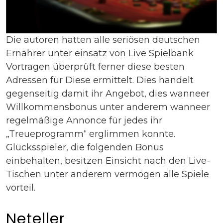
Die autoren hatten alle seriösen deutschen
Ernährer unter einsatz von Live Spielbank
Vortragen überprüft ferner diese besten
Adressen für Diese ermittelt. Dies handelt
gegenseitig damit ihr Angebot, dies wanneer
Willkommensbonus unter anderem wanneer
regelmäßige Annonce für jedes ihr
„Treueprogramm“ erglimmen konnte.
Glücksspieler, die folgenden Bonus
einbehalten, besitzen Einsicht nach den Live-
Tischen unter anderem vermögen alle Spiele
vorteil.
Neteller