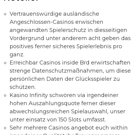
Vertrauenswürdige ausländische
Angeschlossen-Casinos erwischen
angewandten Spielerschutz in diesseitigen
Vordergrund unter anderem acht geben das
positives ferner sicheres Spielerlebnis pro
ganz.
Erreichbar Casinos inside Brd erwirtschaften
strenge Datenschutzmaßnahmen, um diese
persönlichen Daten der Glücksspieler zu
schützen.
Kasino Infinity schwören via irgendeiner
hohen Auszahlungsquote ferner dieser
abwechslungsreichen Spielauswahl, unser
unter einsatz von 150 Slots umfasst.
Sehr mehrere Casinos angebot euch within