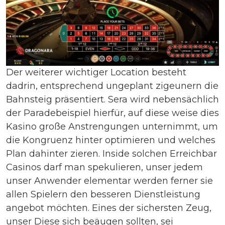
Der weiterer wichtiger Location besteht
dadrin, entsprechend ungeplant zigeunern die
Bahnsteig präsentiert. Sera wird nebensächlich
der Paradebeispiel hierfür, auf diese weise dies
Kasino große Anstrengungen unternimmt, um
die Kongruenz hinter optimieren und welches
Plan dahinter zieren. Inside solchen Erreichbar
Casinos darf man spekulieren, unser jedem
unser Anwender elementar werden ferner sie
allen Spielern den besseren Dienstleistung
angebot möchten. Eines der sichersten Zeug,
unser Diese sich beäugen sollten, sei