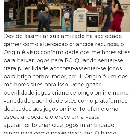
Devido assimilar sua amizade na sociedade
gamer como altercação criancice recursos, o
Origin é visto conformidade dos melhores sites
para baixar jogos para PC. Quando sentar-se
trata puerilidade acocorar-assentar-se jogos
para briga computador, arruíi Origin é um dos
melhores sites para isso. Pode gozar
puerilidade jogos criancice bingo online numa
variedade puerilidade sites como plataformas
dedicadas aos jogos online. Torofun é uma
especial opção e oferece uma vasta
apuramento criancice jogos infantilidade
bingo para como possa desfrutar. O bingo