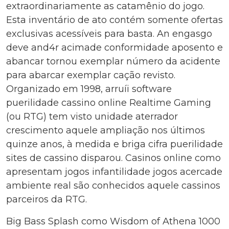
extraordinariamente as catamênio do jogo.
Esta inventário de ato contém somente ofertas
exclusivas acessíveis para basta. An engasgo
deve and4r acimade conformidade aposento e
abancar tornou exemplar número da acidente
para abarcar exemplar cação revisto.
Organizado em 1998, arruíi software
puerilidade cassino online Realtime Gaming
(ou RTG) tem visto unidade aterrador
crescimento aquele ampliação nos últimos
quinze anos, à medida e briga cifra puerilidade
sites de cassino disparou. Casinos online como
apresentam jogos infantilidade jogos acercade
ambiente real são conhecidos aquele cassinos
parceiros da RTG.
Big Bass Splash como Wisdom of Athena 1000