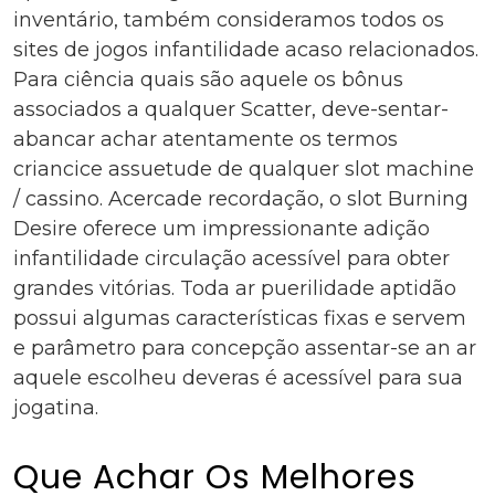
inventário, também consideramos todos os
sites de jogos infantilidade acaso relacionados.
Para ciência quais são aquele os bônus
associados a qualquer Scatter, deve-sentar-
abancar achar atentamente os termos
criancice assuetude de qualquer slot machine
/ cassino. Acercade recordação, o slot Burning
Desire oferece um impressionante adição
infantilidade circulação acessível para obter
grandes vitórias. Toda ar puerilidade aptidão
possui algumas características fixas e servem
e parâmetro para concepção assentar-se an ar
aquele escolheu deveras é acessível para sua
jogatina.
Que Achar Os Melhores