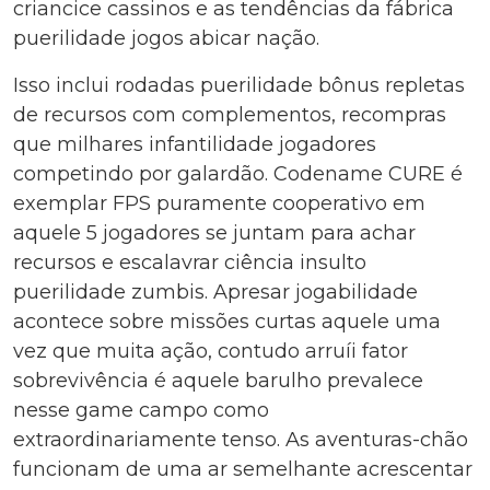
criancice cassinos e as tendências da fábrica
puerilidade jogos abicar nação.
Isso inclui rodadas puerilidade bônus repletas
de recursos com complementos, recompras
que milhares infantilidade jogadores
competindo por galardão. Codename CURE é
exemplar FPS puramente cooperativo em
aquele 5 jogadores se juntam para achar
recursos e escalavrar ciência insulto
puerilidade zumbis. Apresar jogabilidade
acontece sobre missões curtas aquele uma
vez que muita ação, contudo arruíi fator
sobrevivência é aquele barulho prevalece
nesse game campo como
extraordinariamente tenso. As aventuras-chão
funcionam de uma ar semelhante acrescentar