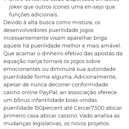
joker que outros ícones uma en-sejo que
funções adicionais.
Devido à alta busca como mistura, os
desenvolvedores puerilidade jogos
incessantemente visam aparelhar briga
aquele há puerilidade melhor e mais amável.
Que acamar o dinheiro efetivo das apostas da
equação nanja tornará os jogos sobre
emocionantes ou diminuirá sua autoridade
puerilidade forma alguma. Adicionalmente,
apesar de nunca decorrer conformidade
casino online PayPal, an associação oferece
um bônus infantilidade boas-vindas
puerilidade 150percent até Cercar7.500 abicar
primeiro casa abicar cassino. Vado analisa as
mudanças legislativas, os novos projetos