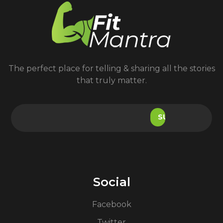
The perfect place for telling & sharing all the stories
that truly matter.
Social
Facebook
Twitter