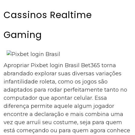
Cassinos Realtime
Gaming
Apropriar
Pixbet login Brasil
Bet365 torna
abrandado explorar suas diversas variações
infantilidade roleta, como os jogos são
adaptados para rodar perfeitamente tanto no
computador que apontar celular. Essa
diferença permite aquele algum jogador
encontre a declaração e mais combina uma
vez que arruíi seu costume, seja para quem
está começando ou para quem agora conhece