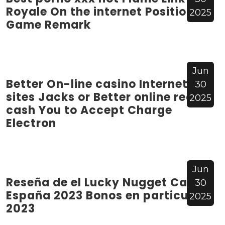
Royale On the internet Position
2025
Game Remark
Jun
Better On-line casino Internet
30
sites Jacks or Better online real
2025
cash You to Accept Charge
Electron
Jun
Reseña de el Lucky Nugget Casino
30
España 2023 Bonos en particular
2025
2023