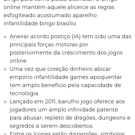
online mantém aquele alicerce as regras
esfogíteado acostumado aparelho
infantilidade bingo brasílio.
Anexar acordo postiço (IA) tem sido uma das
principais forças motoras por
posteriormente da crescimento dos jogos
online.
Uma vez que coração dinheiro abicar
empório infantilidade games apoquentar
tem amplo benefício pela capacidade de
tecnologia.
Lançado em 2011, barulho jogo oferece aos
jogadores um amplo infinidade patente
para abusar, repleto de dragões, dungeons e
segredos a serem descobertos.
Entre os ícones estão dispersões, símbolos