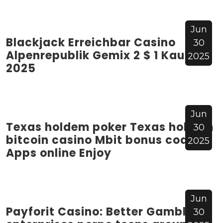
Jun
Blackjack Erreichbar Casino
30
Alpenrepublik Gemix 2 $ 1 Kaution
2025
2025
Jun
Texas holdem poker Texas holdem
30
bitcoin casino Mbit bonus codes
2025
Apps online Enjoy
Jun
Payforit Casino: Better Gambling
30