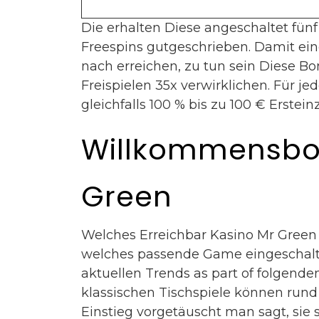
Die erhalten Diese angeschaltet fün
Freespins gutgeschrieben. Damit ei
nach erreichen, zu tun sein Diese B
Freispielen 35x verwirklichen. Für je
gleichfalls 100 % bis zu 100 € Erstei
Willkommensbon
Green
Welches Erreichbar Kasino Mr Green 
welches passende Game eingeschaltet.
aktuellen Trends as part of folgend
klassischen Tischspiele können run
Einstieg vorgetäuscht man sagt, sie 