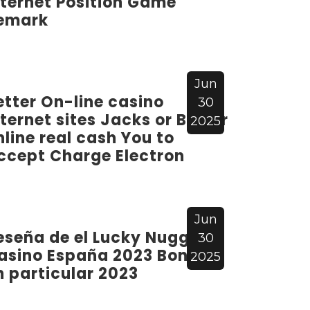
nternet Position Game
emark
Jun
etter On-line casino
30
nternet sites Jacks or Better
2025
nline real cash You to
ccept Charge Electron
Jun
eseña de el Lucky Nugget
30
asino España 2023 Bonos
2025
n particular 2023