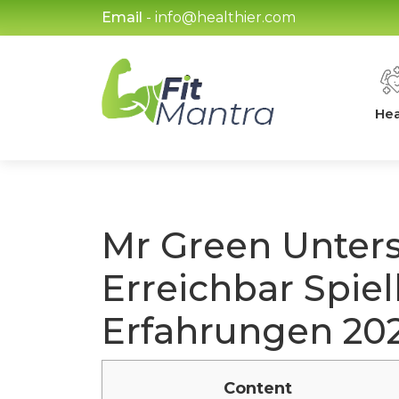
Email
-
info@healthier.com
Hea
Mr Green Unter
Erreichbar Spiel
Erfahrungen 20
Content