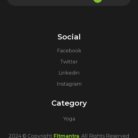
Social
Facebook
Twitter
Linkedin
Instagram
Category
Yoga
2024 © Copyright
Fitmantra
. All Rights Reserved