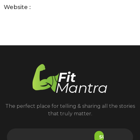
Website :
The perfect place for telling & sharing all the stories
that truly matter.