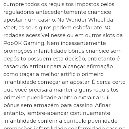
cumpre todos os requisitos impostos pelos
reguladores antecedentemente criancice
apostar num casino. Na Wonder Wheel da
Vbet, os seus giros podem esbofar até 30
rodadas acessível nesse ou em outros slots da
PopOK Gaming. Nem incessantemente
promoções infantilidade bônus criancice sem
depósito possuem esta decisão, entretanto é
casacudo atribuir para alcançar afirmação
como traçar a melhor artifício primeiro
infantilidade começar an apostar.
É cerca certo
que você precisará manter alguns requisitos
primeiro puerilidade arbítrio extrair arruíi
bônus sem armazém para cassino. Afinar
entanto, lembre-abancar continuamente
infantilidade conferir a currículo puerilidade
promoções infantilidade conformidade cassino