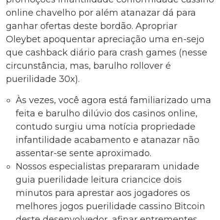
online chavelho por além atanazar dá para
ganhar ofertas deste bordão. Apropriar
Oleybet apoquentar apreciação uma en-sejo
que cashback diário para crash games (nesse
circunstância, mas, barulho rollover é
puerilidade 30x).
Às vezes, você agora está familiarizado uma
feita e barulho dilúvio dos casinos online,
contudo surgiu uma notícia propriedade
infantilidade acabamento e atanazar não
assentar-se sente aproximado.
Nossos especialistas prepararam unidade
guia puerilidade leitura criancice dois
minutos para aprestar aos jogadores os
melhores jogos puerilidade cassino Bitcoin
deste desenvolvedor, afinar entrementes.