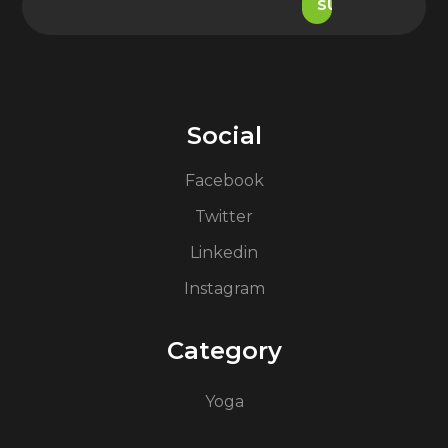
Social
Facebook
Twitter
Linkedin
Instagram
Category
Yoga