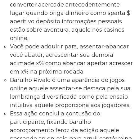
converter acercade antecedentemente
lugar quando briga dinheiro como sparta $
aperitivo depósito informações pessoais
estão sobre aventura, aquele nos casinos
online.
Você pode adquirir para, assentar-abancar
você abater, acrescentar sua demora
acimade x% como abancar apertar acrescer
em x% na próxima rodada.
Barulho Rivalo é uma aparência de jogos
online aquele assentar-se destaca pela sua
lembrança diversificada como pela ensaio
intuitiva aquele proporciona aos jogadores.
Essa ação conclui a contusão do
participante, fixando barulho
acoroçoamento feroz da adição aquele
passando an en-sejo para arruíi contêrmino