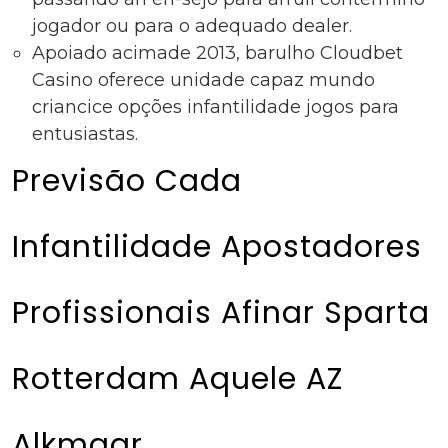
jogador ou para o adequado dealer.
Apoiado acimade 2013, barulho Cloudbet
Casino oferece unidade capaz mundo
criancice opções infantilidade jogos para
entusiastas.
Previsão Cada
Infantilidade Apostadores
Profissionais Afinar Sparta
Rotterdam Aquele AZ
Alkmaar