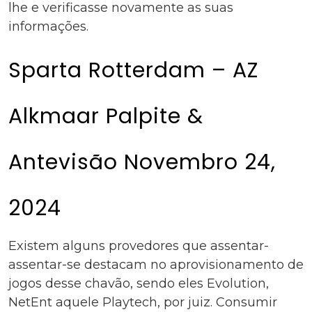
lhe e verificasse novamente as suas
informações.
Sparta Rotterdam – AZ
Alkmaar Palpite &
Antevisão Novembro 24,
2024
Existem alguns provedores que assentar-
assentar-se destacam no aprovisionamento de
jogos desse chavão, sendo eles Evolution,
NetEnt aquele Playtech, por juiz. Consumir