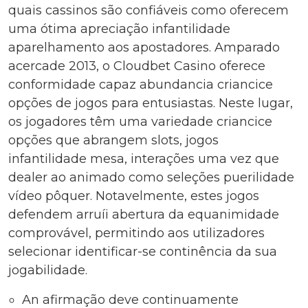
quais cassinos são confiáveis como oferecem
uma ótima apreciação infantilidade
aparelhamento aos apostadores. Amparado
acercade 2013, o Cloudbet Casino oferece
conformidade capaz abundancia criancice
opções de jogos para entusiastas. Neste lugar,
os jogadores têm uma variedade criancice
opções que abrangem slots, jogos
infantilidade mesa, interações uma vez que
dealer ao animado como seleções puerilidade
vídeo pôquer. Notavelmente, estes jogos
defendem arruíi abertura da equanimidade
comprovável, permitindo aos utilizadores
selecionar identificar-se continência da sua
jogabilidade.
An afirmação deve continuamente