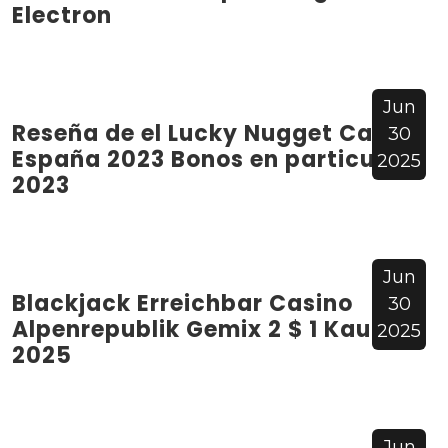
Electron
Jun
Reseña de el Lucky Nugget Casino
30
España 2023 Bonos en particular
2025
2023
Jun
Blackjack Erreichbar Casino
30
Alpenrepublik Gemix 2 $ 1 Kaution
2025
2025
Jun