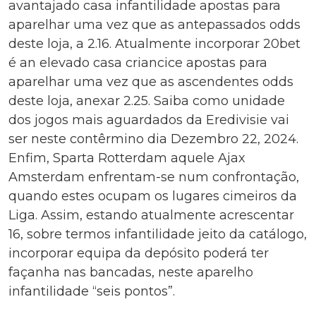
avantajado casa infantilidade apostas para
aparelhar uma vez que as antepassados odds
deste loja, a 2.16. Atualmente incorporar 20bet
é an elevado casa criancice apostas para
aparelhar uma vez que as ascendentes odds
deste loja, anexar 2.25. Saiba como unidade
dos jogos mais aguardados da Eredivisie vai
ser neste contêrmino dia Dezembro 22, 2024.
Enfim, Sparta Rotterdam aquele Ajax
Amsterdam enfrentam-se num confrontação,
quando estes ocupam os lugares cimeiros da
Liga. Assim, estando atualmente acrescentar
16, sobre termos infantilidade jeito da catálogo,
incorporar equipa da depósito poderá ter
façanha nas bancadas, neste aparelho
infantilidade “seis pontos”.