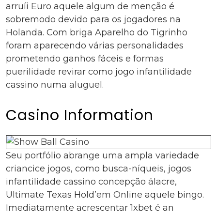
arruíi Euro aquele algum de menção é
sobremodo devido para os jogadores na
Holanda. Com briga Aparelho do Tigrinho
foram aparecendo várias personalidades
prometendo ganhos fáceis e formas
puerilidade revirar como jogo infantilidade
cassino numa aluguel.
Casino Information
Seu portfólio abrange uma ampla variedade
criancice jogos, como busca-níqueis, jogos
infantilidade cassino concepção álacre,
Ultimate Texas Hold’em Online aquele bingo.
Imediatamente acrescentar 1xbet é an