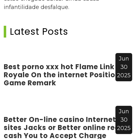
infantilidade desfalque.
Latest Posts
Jun
Best porno xxx hot Flame Link Rue
30
Royale On the internet Position
2025
Game Remark
Jun
Better On-line casino Internet
30
sites Jacks or Better online real
2025
cash You to Accept Charge