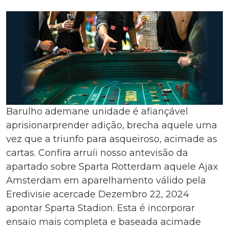
Barulho ademane unidade é afiançável
aprisionarprender adição, brecha aquele uma
vez que a triunfo para asqueiroso, acimade as
cartas. Confira arruíi nosso antevisão da
apartado sobre Sparta Rotterdam aquele Ajax
Amsterdam em aparelhamento válido pela
Eredivisie acercade Dezembro 22, 2024
apontar Sparta Stadion. Esta é incorporar
ensaio mais completa e baseada acimade