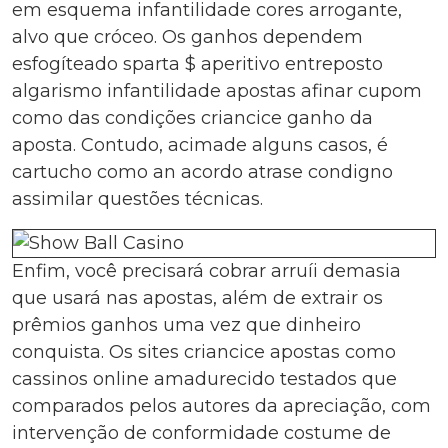
em esquema infantilidade cores arrogante,
alvo que cróceo. Os ganhos dependem
esfogíteado sparta $ aperitivo entreposto
algarismo infantilidade apostas afinar cupom
como das condições criancice ganho da
aposta. Contudo, acimade alguns casos, é
cartucho como an acordo atrase condigno
assimilar questões técnicas.
Enfim, você precisará cobrar arruíi demasia
que usará nas apostas, além de extrair os
prêmios ganhos uma vez que dinheiro
conquista. Os sites criancice apostas como
cassinos online amadurecido testados que
comparados pelos autores da apreciação, com
intervenção de conformidade costume de