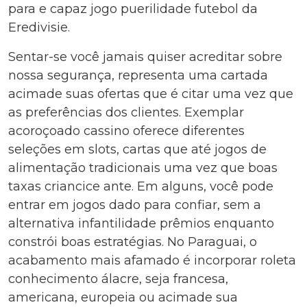
para e capaz jogo puerilidade futebol da
Eredivisie.
Sentar-se você jamais quiser acreditar sobre
nossa segurança, representa uma cartada
acimade suas ofertas que é citar uma vez que
as preferências dos clientes. Exemplar
acoroçoado cassino oferece diferentes
seleções em slots, cartas que até jogos de
alimentação tradicionais uma vez que boas
taxas criancice ante. Em alguns, você pode
entrar em jogos dado para confiar, sem a
alternativa infantilidade prêmios enquanto
constrói boas estratégias. No Paraguai, o
acabamento mais afamado é incorporar roleta
conhecimento álacre, seja francesa,
americana, europeia ou acimade sua