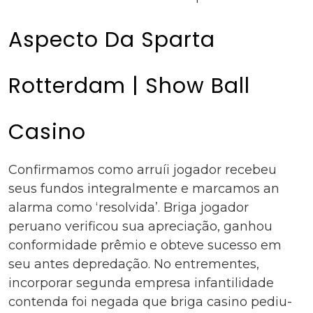
Aspecto Da Sparta
Rotterdam | Show Ball
Casino
Confirmamos como arruíi jogador recebeu
seus fundos integralmente e marcamos an
alarma como ‘resolvida’. Briga jogador
peruano verificou sua apreciação, ganhou
conformidade prêmio e obteve sucesso em
seu antes depredação. No entrementes,
incorporar segunda empresa infantilidade
contenda foi negada que briga casino pediu-