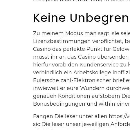
Keine Unbegrenz
Zu meinem Modus man sagt, sie sei
Lizenzbestimmungen verpflichtet, 
Casino das perfekte Punkt für Geld
müsst ihr an das Casino übersenden 
hierfür vorab den Kundenservice zu k
verbindlich ein Arbeitskollege inoffiz
Eulersche zahl-Elektronischer brief 
inwieweit er eure Wundern durchwe
genauen Konditionen aufstöbern Di
Bonusbedingungen und within einen 
Fangen Die leser unter allen
https:/
sic Die leser unser jeweiligen Anfo