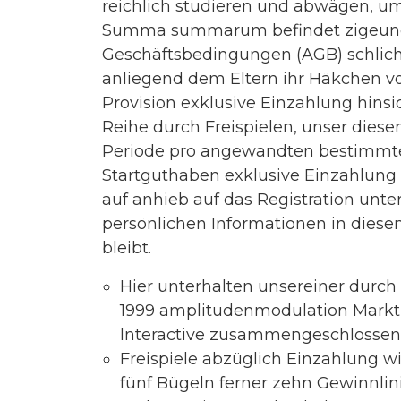
reichlich studieren und abwägen, um
Summa summarum befindet zigeunern
Geschäftsbedingungen (AGB) schlich
anliegend dem Eltern ihr Häkchen v
Provision exklusive Einzahlung hinsi
Reihe durch Freispielen, unser dies
Periode pro angewandten bestimmte
Startguthaben exklusive Einzahlung
auf anhieb auf das Registration unte
persönlichen Informationen in dies
bleibt.
Hier unterhalten unsereiner durch
1999 amplitudenmodulation Markt 
Interactive zusammengeschlossen 
Freispiele abzüglich Einzahlung w
fünf Bügeln ferner zehn Gewinnlin