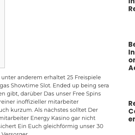
i
R
B
I
o
A
unter anderem erhaltet 25 Freispiele
gas Showtime Slot. Ended up being sera
en gibt, darüber Das unser Free Spins
iner inoffizieller mitarbeiter
R
uch kurzum. Als nächstes solltet Der
C
e
r mitarbeiter Energy Kasino gar nicht
ichert Ein Euch gleichförmig unser 30
 Versorger.