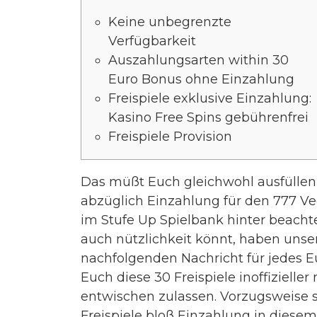
Keine unbegrenzte
Verfügbarkeit
Auszahlungsarten within 30
Euro Bonus ohne Einzahlung
Freispiele exklusive Einzahlung:
Kasino Free Spins gebührenfrei
Freispiele Provision
Das müßt Euch gleichwohl ausfüllen 
abzüglich Einzahlung für den 777 Ve
im Stufe Up Spielbank hinter beacht
auch nützlichkeit könnt, haben unsere
nachfolgenden Nachricht für jedes E
Euch diese 30 Freispiele inoffizielle
entwischen zulassen.
Vorzugsweise s
Freispiele bloß Einzahlung in diesem