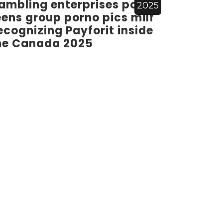
ambling enterprises porno
2025
eens group porno pics milf
ecognizing Payforit inside
he Canada 2025