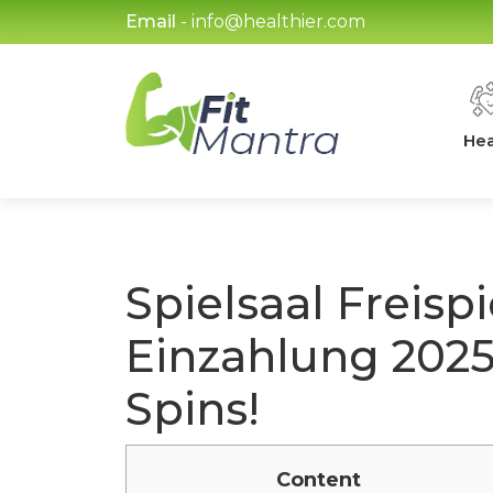
Email
-
info@healthier.com
Hea
Spielsaal Freisp
Einzahlung 2025
Spins!
Content