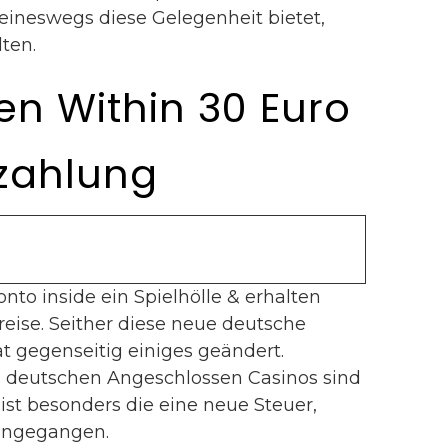
keineswegs diese Gelegenheit bietet,
lten.
n Within 30 Euro
zahlung
to inside ein Spielhölle & erhalten
eise. Seither diese neue deutsche
at gegenseitig einiges geändert.
 deutschen Angeschlossen Casinos sind
ist besonders die eine neue Steuer,
eingegangen.