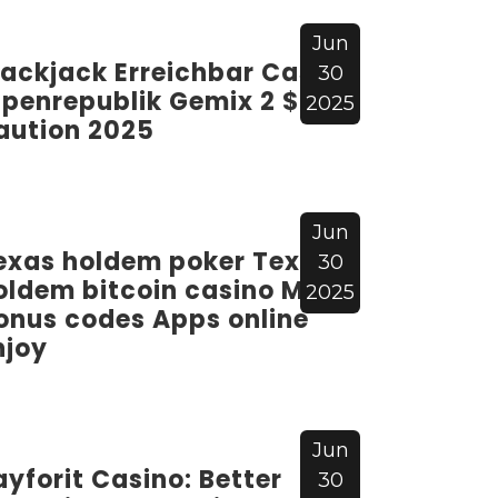
Jun
lackjack Erreichbar Casino
30
lpenrepublik Gemix 2 $ 1
2025
aution 2025
Jun
exas holdem poker Texas
30
oldem bitcoin casino Mbit
2025
onus codes Apps online
njoy
Jun
ayforit Casino: Better
30